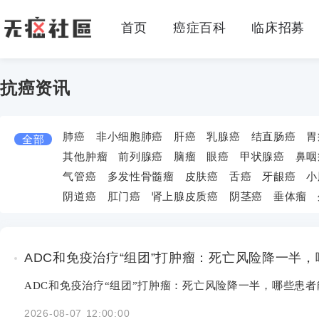
首页
癌症百科
临床招募
抗癌资讯
肺癌
非小细胞肺癌
肝癌
乳腺癌
结直肠癌
胃
全部
其他肿瘤
前列腺癌
脑瘤
眼癌
甲状腺癌
鼻咽
气管癌
多发性骨髓瘤
皮肤癌
舌癌
牙龈癌
小
阴道癌
肛门癌
肾上腺皮质癌
阴茎癌
垂体瘤
ADC和免疫治疗“组团”打肿瘤：死亡风险降一半
ADC和免疫治疗“组团”打肿瘤：死亡风险降一半，哪些患
2026-08-07 12:00:00